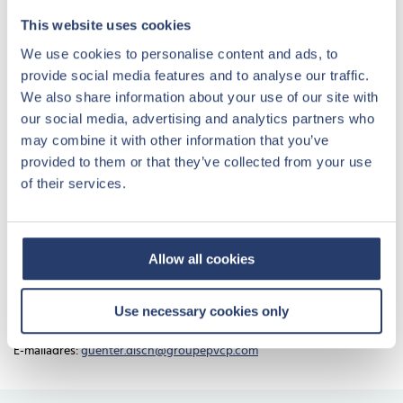
This website uses cookies
We use cookies to personalise content and ads, to
provide social media features and to analyse our traffic.
We also share information about your use of our site with
our social media, advertising and analytics partners who
may combine it with other information that you’ve
provided to them or that they’ve collected from your use
of their services.
Uw vastgoedadviseur op het park
Op vrijdag en zaterdag is vastgoedadviseur Günter Disch aanwezig op
Allow all cookies
Parc Sandur om al uw vragen te beantwoorden over een mogelijke
investering.
Use necessary cookies only
Telefoonnummer: +49 (0)151-16749637
E-mailadres:
guenter.disch@groupepvcp.com