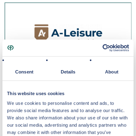
Consent
Details
About
A-Leisure Recreatiemakelaars
A-Leisure Recreatiemakelaars is de specialist in het aan- en verkopen
This website uses cookies
van recreatief vastgoed in binnen- en buitenland en combineren de
We use cookies to personalise content and ads, to
kennis van de meest professionele spelers in de markt. A-Leisure is
provide social media features and to analyse our traffic.
preferred partner van Center Parcs Vastgoed.
We also share information about your use of our site with
HTTPS://WWW.ALEISURE.NL
our social media, advertising and analytics partners who
may combine it with other information that you’ve