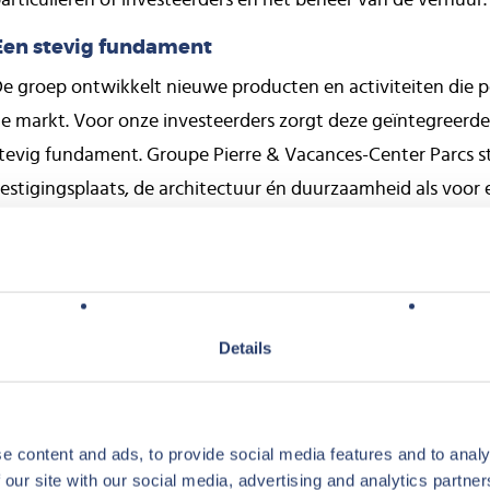
articulieren of investeerders en het beheer van de verhuur
Een stevig fundament
e groep ontwikkelt nieuwe producten en activiteiten die p
e markt. Voor onze investeerders zorgt deze geïntegreerde
tevig fundament. Groupe Pierre & Vacances-Center Parcs st
estigingsplaats, de architectuur én duurzaamheid als voor
et hoge bezettingsgraden.
We nemen de zorgen uit handen
uizenden particuliere en professionele investeerders kieze
astgoed van Groupe Pierre & Vacances-Center Parcs. Voor 
Details
vastgoed) portefeuille. Dit neemt de zorgen uit handen en 
angere termijn.
e content and ads, to provide social media features and to analy
 our site with our social media, advertising and analytics partn