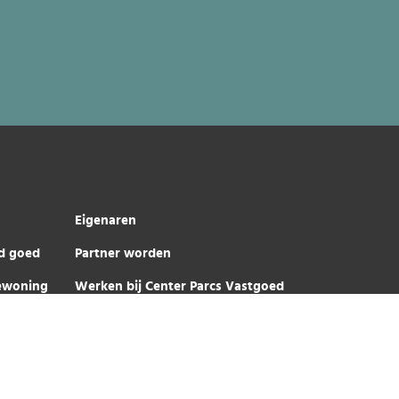
Eigenaren
d goed
Partner worden
iewoning
Werken bij Center Parcs Vastgoed
iewoning
Center Parcs Vastgoed © 2026
Privacy Verklaring