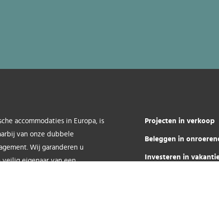
Projecten in verkoop
sche accommodaties in Europa, is
aarbij van onze dubbele
Beleggen in onroeren
nagement. Wij garanderen u
Investeren in vakant
 veilig eigenaar van een
Rendement in vakant
Agenda
Over ons