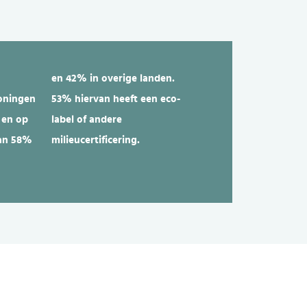
en 42% in overige landen.
oningen
53% hiervan heeft een eco-
 en op
label of andere
an 58%
milieucertificering.