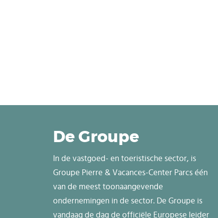
De Groupe
In de vastgoed- en toeristische sector, is
Groupe Pierre & Vacances-Center Parcs één
van de meest toonaangevende
ondernemingen in de sector. De Groupe is
vandaag de dag de officiële Europese leider