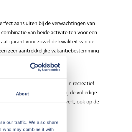
.
erfect aansluiten bij de verwachtingen van
 combinatie van beide activiteiten voor een
aat garant voor zowel de kwaliteit van de
 een zeer aantrekkelijke vakantiebestemming
n daarom voor een investering in recreatief
beide doelgroepen beheren wij de volledige
About
u weet precies wat het u oplevert, ook op de
se our traffic. We also share
ers who may combine it with