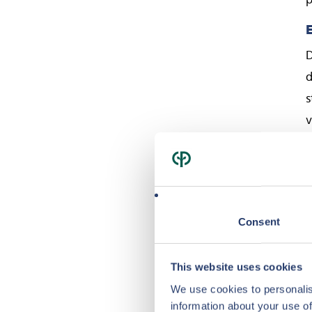
p
D
d
s
v
m
D
v
Consent
(
l
This website uses cookies
We use cookies to personalis
information about your use of