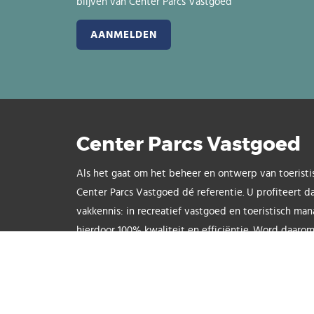
blijven van Center Parcs Vastgoed
Center Parcs Vastgoed
Als het gaat om het beheer en ontwerp van toeristi
Center Parcs Vastgoed dé referentie. U profiteert d
vakkennis: in recreatief vastgoed en toeristisch ma
hierdoor 100% kwaliteit en efficiëntie. Word daarom
beleggingspand via onze Groep.