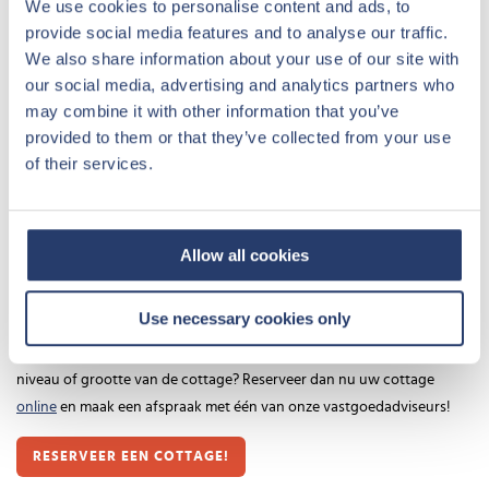
We use cookies to personalise content and ads, to
Zandvoort en het mooie strand. Deze unieke locatie maakt dit project
provide social media features and to analyse our traffic.
zeer interessant. Vanaf mei 2018 biedt Center Parcs u de mogelijkheid
We also share information about your use of our site with
om te investeren in één van deze prachtige cottages. Inmiddels is de
our social media, advertising and analytics partners who
laatste fase van de verkoop gestart.
may combine it with other information that you’ve
provided to them or that they’ve collected from your use
De renovatie zal in januari 2019 starten en omvat het gehele park. De
of their services.
cottages zijn beschikbaar in verschillende luxe niveaus: Comfort,
Premium en VIP en variëren qua inhoud van 2 tot 18 personen. Per
luxe niveau krijgen de cottages een eigen moderne uitstraling. De
Allow all cookies
vernieuwing van het park is zo ontworpen dat deze perfect in het
huidige zee- en strandlandschap van Zandvoort past.
Use necessary cookies only
Online reserveren
Heeft u al voorkeur voor een locatie op het park, een bepaald luxe
niveau of grootte van de cottage? Reserveer dan nu uw cottage
online
en maak een afspraak met één van onze vastgoedadviseurs!
RESERVEER EEN COTTAGE!