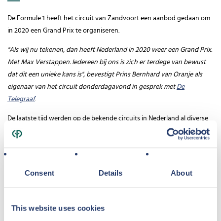
De Formule 1 heeft het circuit van Zandvoort een aanbod gedaan om
in 2020 een Grand Prix te organiseren.
"Als wij nu tekenen, dan heeft Nederland in 2020 weer een Grand Prix.
Met Max Verstappen. Iedereen bij ons is zich er terdege van bewust
dat dit een unieke kans is", bevestigt Prins Bernhard van Oranje als
eigenaar van het circuit donderdagavond in gesprek met
De
Telegraaf
.
De laatste tijd werden op de bekende circuits in Nederland al diverse
onderzoeken gedaan naar de haalbaarheid van het organiseren van
een Formule-1 race. Zandvoort blijkt hier uit de beste optie te zijn.
Naast het prachtige strand en de goede locatie ten opzichte van
Consent
Details
About
Amsterdam zal het mogelijk toekomstige race-evenement nog meer
toeristen naar Zandvoort laten komen.
Profiteer van de grotere toestroom toeristen
This website uses cookies
Center Parcs Park Zandvoort
is direct gelegen naast het circuit van