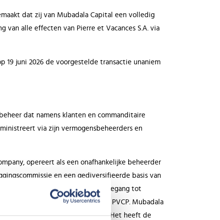
maakt dat zij van Mubadala Capital een volledig
 van alle effecten van Pierre et Vacances S.A. via
p 19 juni 2026 de voorgestelde transactie unaniem
sbeheer dat namens klanten en commanditaire
dministreert via zijn vermogensbeheerders en
pany, opereert als een onafhankelijke beheerder
eggingscommissie en een gediversifieerde basis van
, de operationele expertise en de toegang tot
 volgende hoofdstuk in de groei van PVCP. Mubadala
r, met name in Europa en Frankrijk. Het heeft de