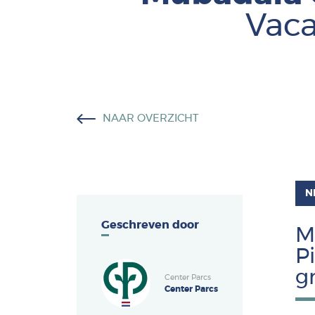
Vaca
NAAR OVERZICHT
N
Geschreven door
M
P
g
Center Parcs
Center Parcs