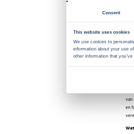
Fran
Consent
de L
Muba
This website uses cookies
Lond
We use cookies to personalis
Wat
information about your use of
Het 
other information that you’ve
bod 
mins
Het 
aand
van 
en h
verw
Wat