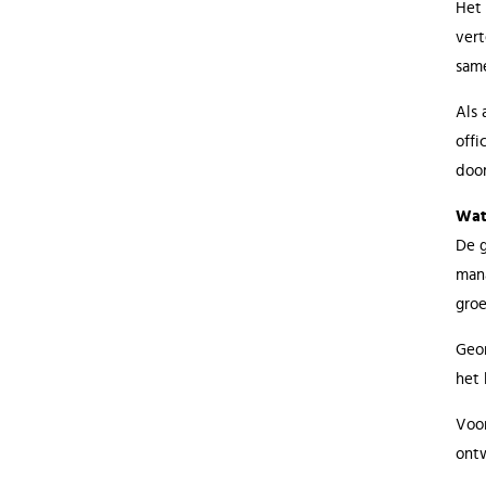
Het 
vert
same
Als 
offi
door
Wat
De g
mana
groe
Geor
het 
Voor
ontw