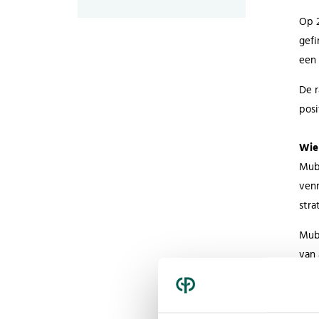
Op 2
gefi
een 
De r
posi
Wie
Muba
venn
stra
Muba
van 
inst
inte
Capi