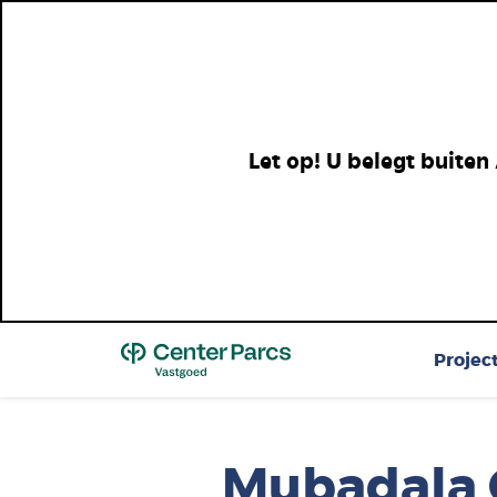
Let op! U belegt buiten
Top
Projec
Mubadala 