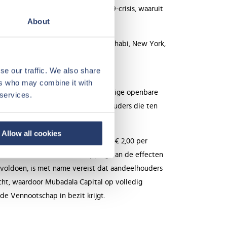
tond haar bij tijdens de COVID-19-crisis, waaruit
About
, verspreid over 5 kantoren: Abu Dhabi, New York,
se our traffic. We also share
ers who may combine it with
ces SA. De lancering van het vrijwillige openbare
 services.
ringsverbintenissen door aandeelhouders die ten
igen op niet-verwaterde basis.
Allow all cookies
, waardoor de totale vergoeding op € 2,00 per
dure die leidt tot de schrapping van de effecten
voldoen, is met name vereist dat aandeelhouders
cht, waardoor Mubadala Capital op volledig
e Vennootschap in bezit krijgt.