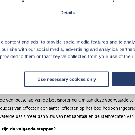
se pretparkgroep Looping ondersteund bij haar Europese expansie en s
Details
ooping-groep sterker dan ooit tevoorschijn kwam.
dala Capital beschikt over een team van meer dan 200 professionals
en, San Francisco en Rio de Janeiro.
e content and ads, to provide social media features and to analy
 houdt het bod in?
 our site with our social media, advertising and analytics partn
bod voorziet in een basisprijs van € 1,90 per aandeel Pierre et Vacan
 provided to them or that they’ve collected from your use of their
is echter afhankelijk van de voorafgaande ondertekening van inleve
te 80% van het aandelenkapitaal van de onderneming vertegenwoord
Use necessary cookies only
bod voorziet tevens in een aanvullende prijs van € 0,10 per aandeel
eel komt, onder voorbehoud van de uitvoering van een uitkoopproce
de vennootschap van de beursnotering. Om aan deze voorwaarde te 
ouders van effecten een aantal effecten op het bod hebben ingebra
aterde basis meer dan 90% van het kapitaal en de stemrechten van d
 zijn de volgende stappen?