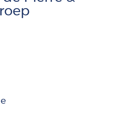
Français
groep
Vlaams
de