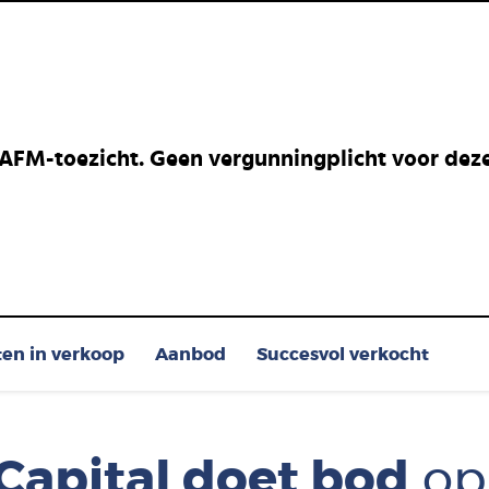
 AFM-toezicht. Geen vergunningplicht voor deze 
ten in verkoop
Aanbod
Succesvol verkocht
Capital doet bod
op 