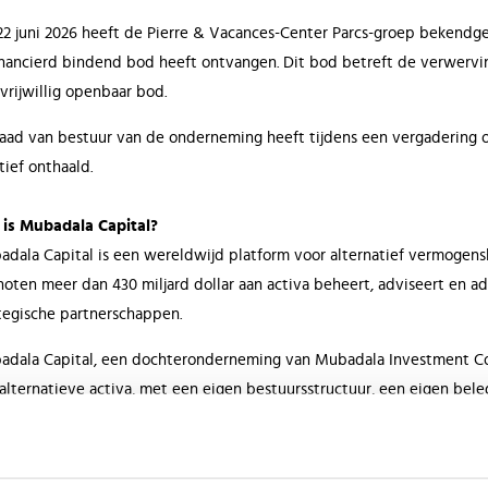
2 juni 2026 heeft de Pierre & Vacances-Center Parcs-groep bekendge
nancierd bindend bod heeft ontvangen. Dit bod betreft de verwerving
vrijwillig openbaar bod.
aad van bestuur van de onderneming heeft tijdens een vergadering o
tief onthaald.
 is Mubadala Capital?
dala Capital is een wereldwijd platform voor alternatief vermogen
oten meer dan 430 miljard dollar aan activa beheert, adviseert en a
tegische partnerschappen.
dala Capital, een dochteronderneming van Mubadala Investment Com
alternatieve activa, met een eigen bestuursstructuur, een eigen bel
itutionele beleggers. Dankzij de solide wereldwijde staat van dienst
rnationale middelen is Mubadala Capital de ideale partner voor het
tal is een investeerder met uitgebreide ervaring in de vrijetijdssecto