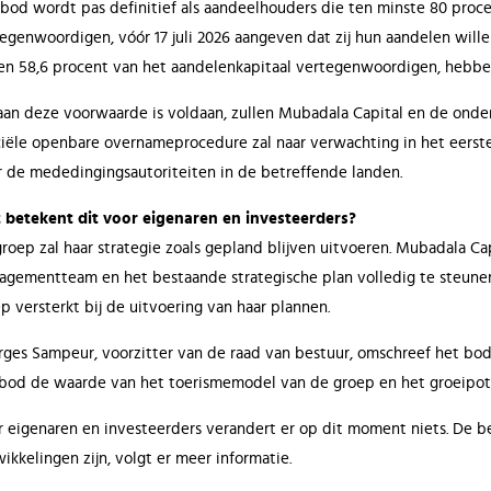
bod wordt pas definitief als aandeelhouders die ten minste 80 proc
egenwoordigen, vóór 17 juli 2026 aangeven dat zij hun aandelen will
n 58,6 procent van het aandelenkapitaal vertegenwoordigen, hebben
aan deze voorwaarde is voldaan, zullen Mubadala Capital en de ond
ciële openbare overnameprocedure zal naar verwachting in het eerste
 de mededingingsautoriteiten in de betreffende landen.
 betekent dit voor eigenaren en investeerders?
roep zal haar strategie zoals gepland blijven uitvoeren. Mubadala C
gementteam en het bestaande strategische plan volledig te steunen.
p versterkt bij de uitvoering van haar plannen.
ges Sampeur, voorzitter van de raad van bestuur, omschreef het bod 
bod de waarde van het toerismemodel van de groep en het groeipote
 eigenaren en investeerders verandert er op dit moment niets. De b
ikkelingen zijn, volgt er meer informatie.