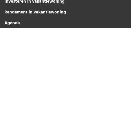
Investeren in vakantiewoning
Rendement in vakantiewoning
Agenda
Over ons
Eigenaren
Partner worden
Werken bij Center Parcs Vastgoed
Center Parcs Vastgoed © 2026
Privacy Verklaring
Social media