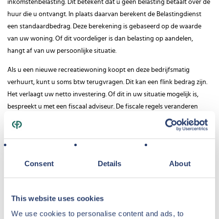
inkomstenbelasting. Dit betekent dat u geen belasting betaalt over de
huur die u ontvangt. In plaats daarvan berekent de Belastingdienst
een standaardbedrag. Deze berekening is gebaseerd op de waarde
van uw woning. Of dit voordeliger is dan belasting op aandelen,
hangt af van uw persoonlijke situatie.
Als u een nieuwe recreatiewoning koopt en deze bedrijfsmatig
verhuurt, kunt u soms btw terugvragen. Dit kan een flink bedrag zijn.
Het verlaagt uw netto investering. Of dit in uw situatie mogelijk is,
bespreekt u met een fiscaal adviseur. De fiscale regels veranderen
regelmatig en daarom adviseren we altijd om dit met een specialist te
bespreken. Zo weet u zeker wat in uw persoonlijke situatie het beste
werkt.
Eenvoudiger dan beleggen in aandelen
Consent
Details
About
Succesvol beleggen in aandelen vraagt tijd en kennis. U moet koersen
volgen, bedrijfsnieuws bijhouden en rustig blijven bij schommelingen
This website uses cookies
in de markt. Ook moet u regelmatig uw portefeuille aanpassen. Niet
iedereen heeft hier tijd of interesse voor.
We use cookies to personalise content and ads, to