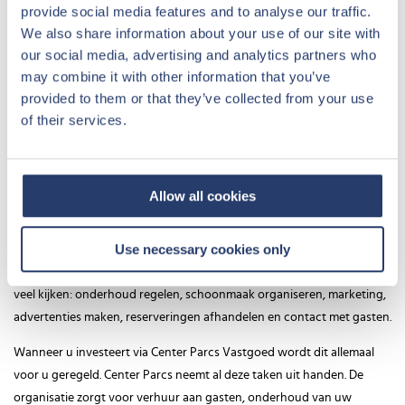
provide social media features and to analyse our traffic.
Een recreatief vastgoed investering is voor veel mensen makkelijker te
We also share information about your use of our site with
begrijpen. U weet wat u koopt: een concrete woning op een bestaand
our social media, advertising and analytics partners who
park. U weet welk rendement u kunt verwachten. U weet welke partij
may combine it with other information that you’ve
zorgt voor verhuur en beheer. En u weet wat uw verplichtingen zijn,
provided to them or that they’ve collected from your use
want die staan in het contract.
of their services.
Bij Center Parcs Vastgoed is alle kennis al aanwezig. Wij leggen de
voorwaarden helder uit. Dit maakt de stap naar recreatief vastgoed
laagdrempelig, ook als u geen vastgoedervaring heeft.
Allow all cookies
Volledig ontzorgd door Center Parcs
Use necessary cookies only
Veel investeerders vinden vastgoed interessant, maar ze hebben geen
tijd of zin in dagelijks beheer. Bij recreatief vastgoed komt normaal
veel kijken: onderhoud regelen, schoonmaak organiseren, marketing,
advertenties maken, reserveringen afhandelen en contact met gasten.
Wanneer u investeert via Center Parcs Vastgoed wordt dit allemaal
voor u geregeld. Center Parcs neemt al deze taken uit handen. De
organisatie zorgt voor verhuur aan gasten, onderhoud van uw