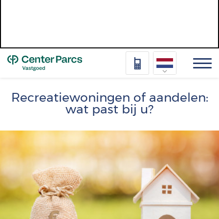
Top
Nederlands
Recreatiewoningen of aandelen:
wat past bij u?
Deutsch
Français
Afbeelding
Vlaams