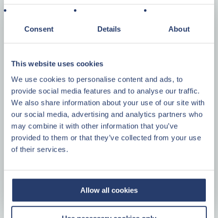
Bouwjaar
1989
Woonopp.
115
Consent
Details
About
Kavelopp.
467
Kamers
5
Energielabel
B
This website uses cookies
We use cookies to personalise content and ads, to
provide social media features and to analyse our traffic.
We also share information about your use of our site with
Preferred partner Center Parcs Vastgoed
our social media, advertising and analytics partners who
may combine it with other information that you’ve
provided to them or that they’ve collected from your use
of their services.
Deze cottage wordt ook te koop aangeboden via onze
preferred partner A-Leisure Recreatiemakelaars.
Plattegrond
MEER INFORMATIE
Allow all cookies
Plattegrond