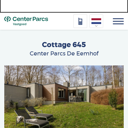
Top
Nederlands
Cottage 645
Deutsch
Center Parcs De Eemhof
Français
Afbeelding
Vlaams