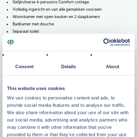
Gelijkvloerse 4-persoons Comfort cottage
Volledig ingericht en van alle gemakken voorzien
Woonkamer met open keuken en 2 slaapkamers
Badkamer met douche
Separaat toilet
Let op: de weergegeven afbeeldingen zijn van een vergelijkbare 4-
persoons Comfort cottage, hieraan kunnen geen rechten worden
ontleend.
Consent
Details
About
Bedragen (voor zover van toepassing) exclusief BTW. Overdracht
onder toepassing van artikel 37d Wet OB.
This website uses cookies
Vraagprijs
We use cookies to personalise content and ads, to
€ 215.000,-
k.k.
provide social media features and to analyse our traffic.
We also share information about your use of our site with
our social media, advertising and analytics partners who
may combine it with other information that you’ve
provided to them or that they’ve collected from your use