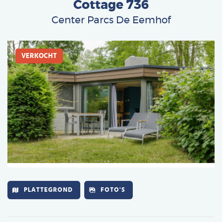
Cottage 736
Deutsch
Center Parcs De Eemhof
Français
Afbeelding
Vlaams
VERKOCHT
PLATTEGROND
FOTO'S