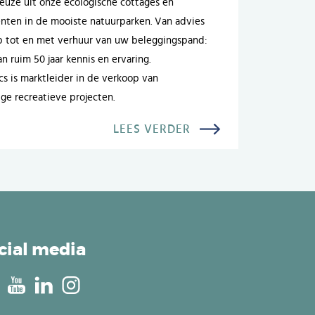
uze uit onze ecologische cottages en
ten in de mooiste natuurparken. Van advies
p tot en met verhuur van uw beleggingspand:
n ruim 50 jaar kennis en ervaring.
cs is marktleider in de verkoop van
ige recreatieve projecten.
LEES VERDER
cial media