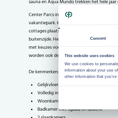
sauna en Aqua Mundo trekken het hele jaar 
Center Parcs investeert ruim 12 miljoen euro
vakantiepark. In 2017 heeft reeds een verni
cottages plaatsgevonden en in januari 2022 
Consent
buitenzijde. Hierbij sluit Center Parcs aan bij
Plattegrond
Plattegrond
met keuzes voor meer comfort, luxe en duu
worden ook de centrale faciliteiten en groe
This website uses cookies
We use cookies to personalis
information about your use of
De kenmerken:
other information that you’ve
Gelijkvloerse 4-persoons Comfort cotta
Volledig ingericht en van alle gemakken
Woonkamer met open keuken
Badkamer met ligbad en douche
2 slaapkamers