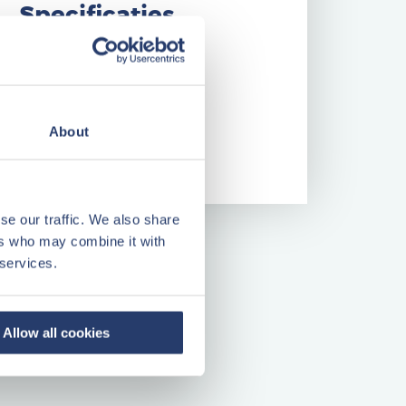
Specificaties
Bouwjaar
1991
Woonopp.
ca. 50 m²
Kavelopp.
ca. 342 m²
About
Kamers
3
se our traffic. We also share
ers who may combine it with
 services.
Allow all cookies