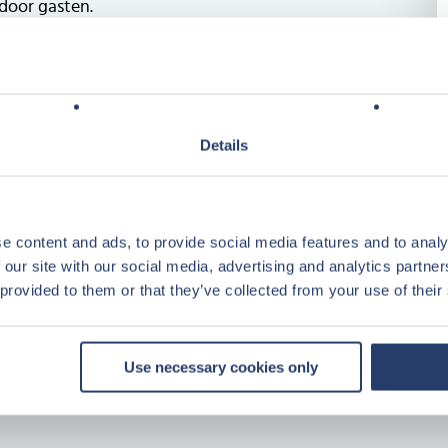
door gasten.
 in de refurbishment van het gehele
euwing van de binnenzijde van de
is gestart met de make-over van de
Details
 de laatste trends op toeristisch gebied
rzaamheid. Naast de accommodaties
nvoorziening op het park vernieuwd.
e content and ads, to provide social media features and to analy
 our site with our social media, advertising and analytics partn
 provided to them or that they’ve collected from your use of their
ge
 voorzien
Use necessary cookies only