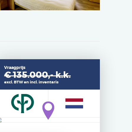
Vraagprijs
€ 135.000,-
k.k.
excl. BTW en incl. inventaris