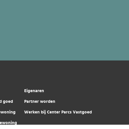
Eigenaren
d goed
Partner worden
iewoning
Werken bij Center Parcs Vastgoed
iewoning