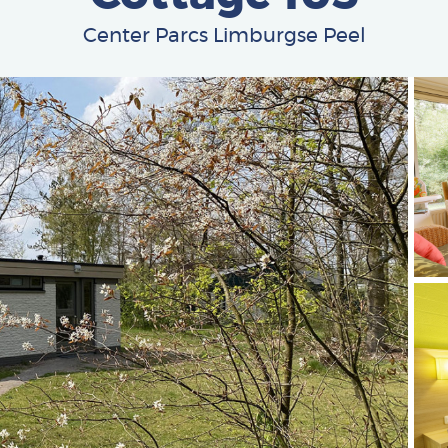
Center Parcs Limburgse Peel
Afbe
Afbe