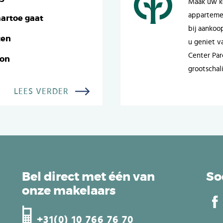
Maak uw ke
appartemen
artoe gaat
bij aankoo
ten
u geniet va
Center Par
oon
grootschal
LEES VERDER
Bel direct met één van
So
onze makelaars
+31(0) 10 766 76 70