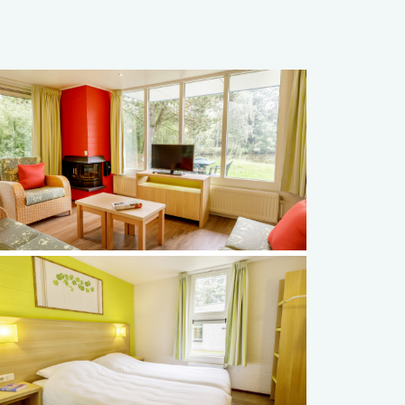
Français
Vlaams
elding
elding