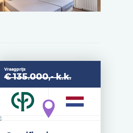
Vraagprijs
€ 135.000,-
k.k.