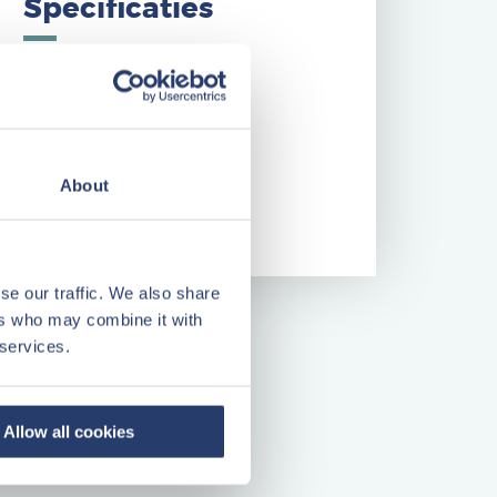
Specificaties
Bouwjaar
1980
Woonopp.
50 m²
Kavel
591 m²
Kamers
3
About
Energielabel
E
se our traffic. We also share
ers who may combine it with
 services.
Allow all cookies