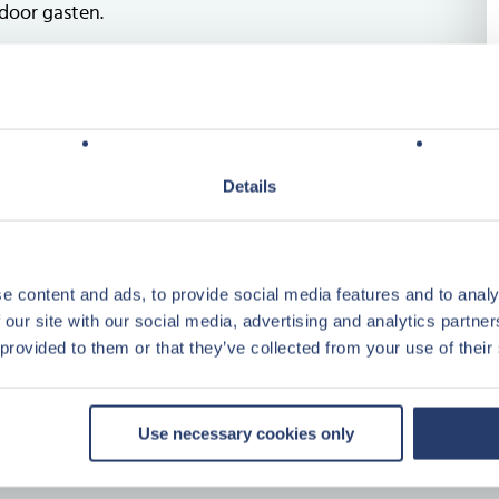
door gasten.
e refurbishment van het gehele
eds een vernieuwing van de binnenzijde
2023 heeft de buitenzijde een make-
bij de laatste trends op toeristisch
Details
 en duurzaamheid. Naast de
iten en groenvoorziening op het park
e content and ads, to provide social media features and to analy
 our site with our social media, advertising and analytics partn
 provided to them or that they’ve collected from your use of their
e (type Margriet)
 voorzien
Use necessary cookies only