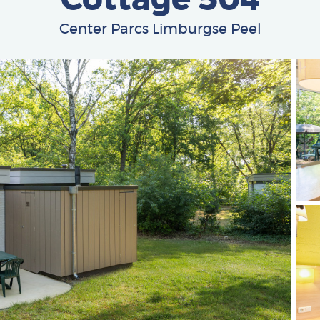
Cottage 504
Center Parcs Limburgse Peel
Afbe
Afbe