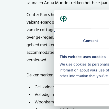
sauna en Aqua Mundo trekken het hele jaar 
Center Parcs heeft ruim 12 miljoen euro in d
vakantiepark geïnvesteerd. In 2017 heeft re
van de cottages plaatsgevonden en in 2022/
over gekregen. Hierbij sluit Center Parcs aan 
Consent
Plattegrond
gebied met keuzes voor meer comfort, luxe
Plattegrond
accommodaties zijn ook de centrale facilite
This website uses cookies
vernieuwd.
We use cookies to personalis
information about your use of
De kenmerken:
other information that you’ve
Gelijkvloerse 4-persoons Comfort cottag
Volledig ingericht en van alle gemakken
Woonkamer met open keuken