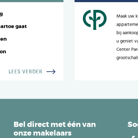
ng
Maak uw ke
appartemen
artoe gaat
bij aankoo
ten
u geniet va
Center Par
oon
grootschal
LEES VERDER
Bel direct met één van
So
onze makelaars