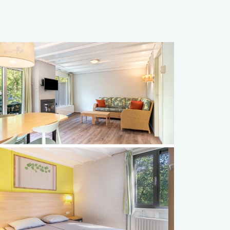
Français
Vlaams
elding
elding