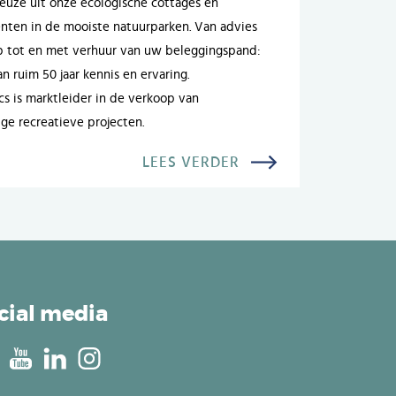
uze uit onze ecologische cottages en
ten in de mooiste natuurparken. Van advies
p tot en met verhuur van uw beleggingspand:
n ruim 50 jaar kennis en ervaring.
cs is marktleider in de verkoop van
ige recreatieve projecten.
LEES VERDER
cial media