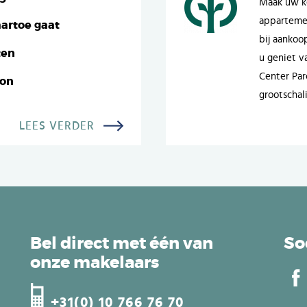
Maak uw ke
appartemen
artoe gaat
bij aankoo
ten
u geniet va
Center Par
oon
grootschal
LEES VERDER
Bel direct met één van
So
onze makelaars
+31(0) 10 766 76 70