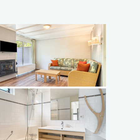
Français
Vlaams
elding
elding