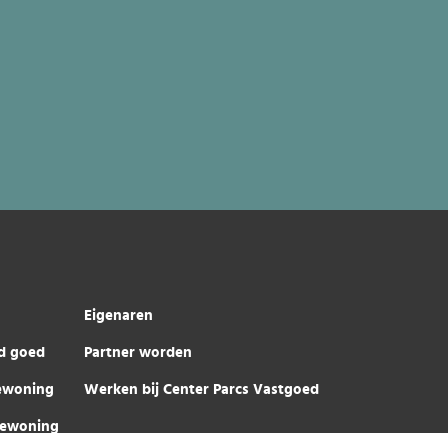
Eigenaren
d goed
Partner worden
iewoning
Werken bij Center Parcs Vastgoed
iewoning