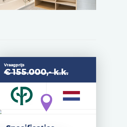
Vraagprijs
€ 155.000,-
k.k.