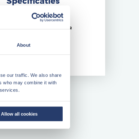
Specificaties
Bouwjaar
1980
Woonopp.
ca. 50,20 m²
Kavelopp.
ca. 617 m²
About
Kamers
3
Energielabel
E
se our traffic. We also share
ers who may combine it with
 services.
Allow all cookies