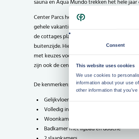
sauna en Aqua Mundo trekken het hele jaar 
Center Parcs heeft ruim 12 miljoen euro geï
gehele vakantiepark. In 2017 heeft reeds ee
de cottages plaatsgevonden en in januari 20
Consent
buitenzijde. Hierbij sluit Center Parcs aan bij
Plattegrond
Plattegrond
met keuzes voor meer comfort, luxe en duu
zijn ook de centrale faciliteiten en groenvo
This website uses cookies
We use cookies to personalis
information about your use of
De kenmerken:
other information that you’ve
Gelijkvloerse 4-persoons Comfort cottag
Volledig ingericht en van alle gemakken
Woonkamer met open keuken
Badkamer met ligbad en douche
2 slaapkamers