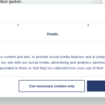
door gasten.
nvesteerd in de refurbishment van het
n vernieuwing van de binnenzijde van
22 is gestart met de make-over van de
Details
 de laatste trends op toeristisch gebied
rzaamheid. Naast de accommodaties
orziening op het park vernieuwd.
e content and ads, to provide social media features and to analy
 our site with our social media, advertising and analytics partn
 provided to them or that they’ve collected from your use of their
e (type Narcis)
 voorzien
Use necessary cookies only