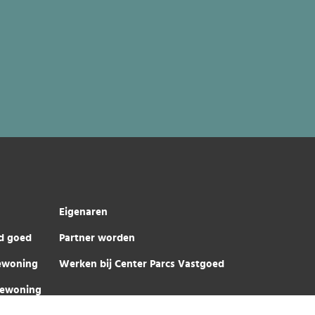
Eigenaren
d goed
Partner worden
iewoning
Werken bij Center Parcs Vastgoed
iewoning
Center Parcs Vastgoed © 2026