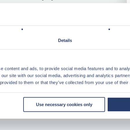
 of gedeeltelijk uitzicht over het
13. Ontdek dit prachtige park en
huurinkomsten!
Details
e content and ads, to provide social media features and to analy
 our site with our social media, advertising and analytics partn
gemakken voorzien
 provided to them or that they’ve collected from your use of their
 begane grond
Use necessary cookies only
 op de verdieping