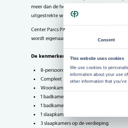
meer dan de helft van de cottages een geheel
uitgestrekte wateroppervlak.
Center Parcs Park Bostalsee is geopend in 20
wordt eigenaar van een cottage met hoge 
Consent
Plattegrond
Plattegrond
De kenmerken:
This website uses cookies
We use cookies to personalis
8-persoons Comfort cottage
information about your use of
Compleet ingerichte cottage, van alle 
other information that you’ve
Woonkamer met open keuken
1 badkamer met douche en toilet op de
1 badkamer met ligbad, douche en toilet
1 slaapkamer op de begane grond
3 slaapkamers op de verdieping