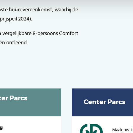
ste huurovereenkomst, waarbij de
rijspeil 2024).
n vergelijkbare 8-persoons Comfort
en ontleend.
er Parcs
Center Parcs
ng
Maak uw ke