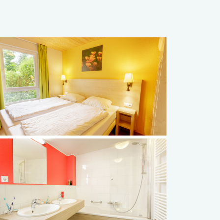
Français
Vlaams
elding
elding