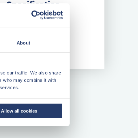
Specificaties
Bouwjaar
2013
Woonopp.
97 m²
About
Kavelopp.
115 m²
Kamers
5
se our traffic. We also share
ers who may combine it with
 services.
Allow all cookies