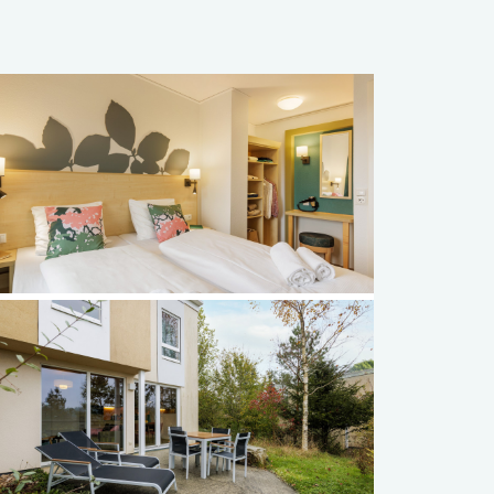
Français
Vlaams
elding
elding