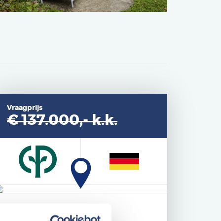
Vraagprijs
€ 137.000,-
k.k.
Specificaties