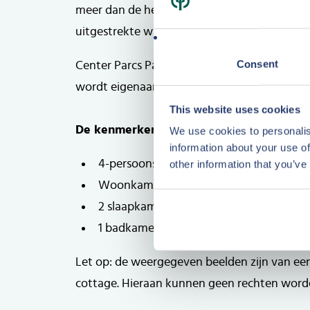
meer dan de helft van de cottages een geheel
uitgestrekte wateroppervlak.
Consent
Plattegrond
Center Parcs Park Bostalsee is geopend in 20
Plattegrond
wordt eigenaar van een cottage met hoge 
This website uses cookies
De kenmerken:
We use cookies to personalis
information about your use of
4-persoons Premium cottage
other information that you’ve
Woonkamer met open keuken
2 slaapkamers op de verdieping
1 badkamer met douche en ligbad op de
Let op: de weergegeven beelden zijn van ee
cottage. Hieraan kunnen geen rechten word