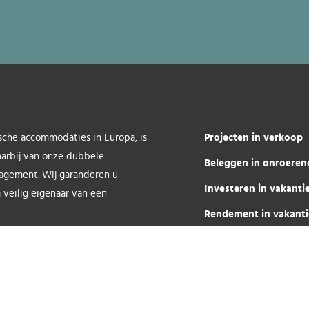
Projecten in verkoop
sche accommodaties in Europa, is
aarbij van onze dubbele
Beleggen in onroeren
nagement. Wij garanderen u
Investeren in vakant
 veilig eigenaar van een
Rendement in vakant
Agenda
Over ons