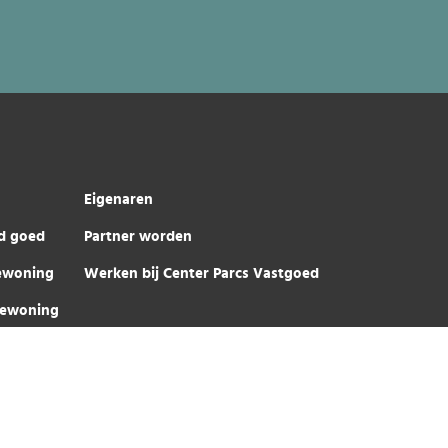
Eigenaren
d goed
Partner worden
iewoning
Werken bij Center Parcs Vastgoed
iewoning
Center Parcs Vastgoed © 2026
Privacy Verklaring