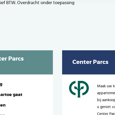
sief BTW. Overdracht onder toepassing
er Parcs
Center Parcs
ng
Maak uw ke
appartemen
artoe gaat
bij aankoo
ten
u geniet va
Center Par