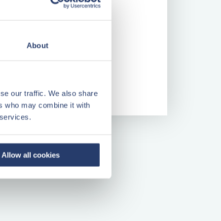
Bouwjaar
2013
Woonopp.
59 m²
About
Kavelopp.
74 m²
Kamers
3
Energielabel
C
se our traffic. We also share
ers who may combine it with
 services.
Allow all cookies