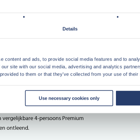
 of gedeeltelijk uitzicht over het
Details
13. Ontdek dit prachtige park en
huurinkomsten!
e content and ads, to provide social media features and to analy
 our site with our social media, advertising and analytics partn
 provided to them or that they’ve collected from your use of their
Use necessary cookies only
 verdieping
n vergelijkbare 4-persoons Premium
en ontleend.