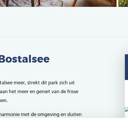
 Bostalsee
lsee meer, strekt dit park zich uit
 aan het meer en geniet van de frisse
men.
n harmonie met de omgeving en sluiten
k boven het meer gelegen is, heeft