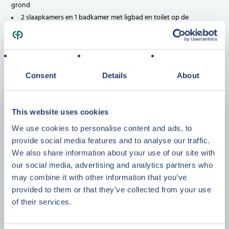
grond
2 slaapkamers en 1 badkamer met ligbad en toilet op de
verdieping
Deze cottage wordt aangeboden met een variabele
huurovereenkomst, waarbij de geprognosticeerde huurinkomsten
voor 2023 ca. € 6.849,- bedragen.
Consent
Details
About
Vraagprijs
This website uses cookies
€ 146.000,-
k.k.
K.K. excl. BTW
We use cookies to personalise content and ads, to
provide social media features and to analyse our traffic.
We also share information about your use of our site with
our social media, advertising and analytics partners who
may combine it with other information that you’ve
provided to them or that they’ve collected from your use
of their services.
Specificaties