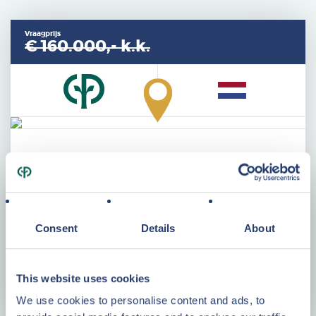
Vraagprijs
€ 160.000,-
k.k.
Specificaties
Bouwjaar
1989
Woonopp
51 m²
Consent
Details
About
Kavelopp.
275 m²
Kamers
3
This website uses cookies
Energielabel
A
We use cookies to personalise content and ads, to