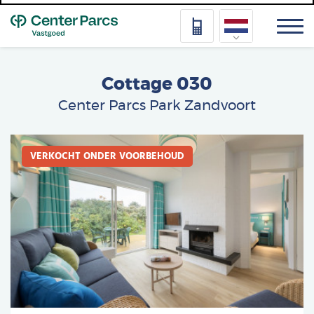
Top
Nederlands
Cottage 030
Deutsch
Center Parcs Park Zandvoort
Français
Afbeelding
Vlaams
VERKOCHT ONDER VOORBEHOUD