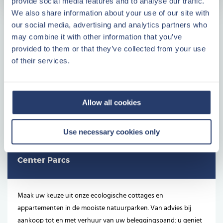
provide social media features and to analyse our traffic.
We also share information about your use of our site with
our social media, advertising and analytics partners who
Waarom investeren in Center Parcs
may combine it with other information that you’ve
Vastgoed?
provided to them or that they’ve collected from your use
of their services.
Een tastbare investering
Weten waar uw geld naartoe gaat
Plattegrond
Plattegrond
Geen onverwachte kosten
Allow all cookies
Altijd één contactpersoon
Use necessary cookies only
LEES VERDER
Center Parcs
Maak uw keuze uit onze ecologische cottages en
appartementen in de mooiste natuurparken. Van advies bij
aankoop tot en met verhuur van uw beleggingspand: u geniet