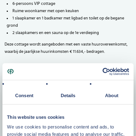
6-persoons VIP cottage
Ruime woonkamer met open keuken
1 slaapkamer en 1 badkamer met ligbad en toilet op de begane
grond
2 slaapkamers en een sauna op de 1e verdieping
Deze cottage wordt aangeboden met een vaste huurovereenkomst,
waarbij de jaarlijkse huurinkomsten € 11.634,- bedragen.
Wilt u de cottage bezichtigingen, maak dan een afspraak met één van
onze vastgoedadviseurs.
Vraagprijs
Consent
Details
About
€ 250.000,-
k.k.
excl. BTW, incl. inventaris
This website uses cookies
We use cookies to personalise content and ads, to
provide social media features and to analyse our traffic.