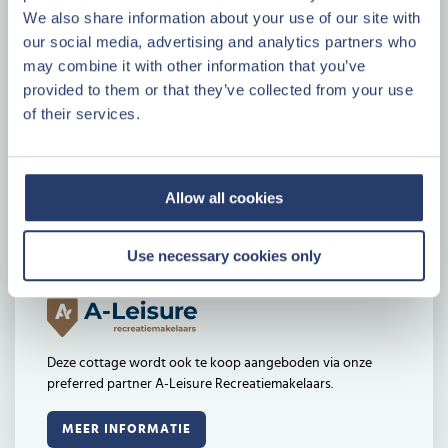
We also share information about your use of our site with
our social media, advertising and analytics partners who
Specificaties
may combine it with other information that you’ve
provided to them or that they’ve collected from your use
Bouwjaar
1990
of their services.
Plattegrond
Plattegrond
Woonopp.
ca. 74 m²
Kamers
4
Allow all cookies
Use necessary cookies only
Preferred partner Center Parcs Vastgoed
Deze cottage wordt ook te koop aangeboden via onze
preferred partner A-Leisure Recreatiemakelaars.
MEER INFORMATIE