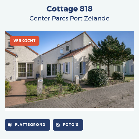
Cottage 818
Deutsch
Center Parcs Port Zélande
Français
Afbeelding
Vlaams
VERKOCHT
PLATTEGROND
FOTO'S