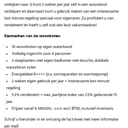
omkijken naar. U kunt 2 weken per jaar zelf in een woonboot
verblijven en daarnaast kunt u gebruik maken van een interessante
last-minute regeling speciaal voor eigenaren. Zo profiteert u van
rendement én heeft u zelf ook een leuk vakantieadres!
Kenmerken van de woonboten:
10 woonboten op eigen waterkavel
Volledig ingericht voor 4 personen
2 slaapkamers met eigen badkamer met douche, dubbele
wastafel en toilet
Energielabel A++++ (o.a. zonnepanelen en warmtepomp)
2 weken eigen gebruik per jaar + interessante last-minute
regeling
5.3% rendement + max. jaarlijkse index van 2.5% gedurende 15
jaar
Prijzen vanaf € 399.000,- v.o.n. excl. BTW, inclusief inventaris
Schrijf u hieronder in en ontvang de factsheet met meer informatie
per mail!