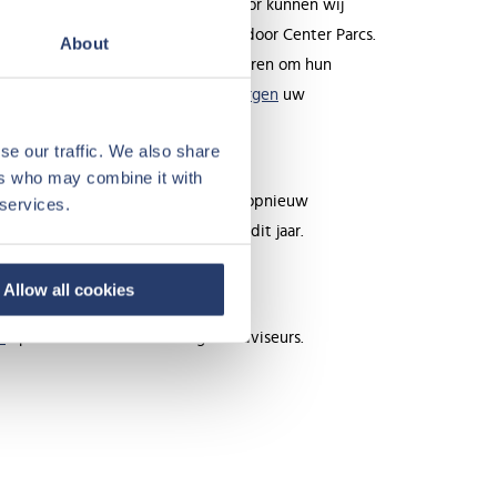
ige huurder van de cottage. Hierdoor kunnen wij
oud van uw cottage overgenomen door Center Parcs.
About
eleggers die op zoek zijn naar manieren om hun
Vastgoed uit. “Zo kunt u
zonder zorgen
uw
se our traffic. We also share
ers who may combine it with
ngen in heel Europa gerenoveerd en opnieuw
 services.
t Duitse
Park Hochsauerland
begint dit jaar.
Allow all cookies
t
op met één van onze vastgoedadviseurs.