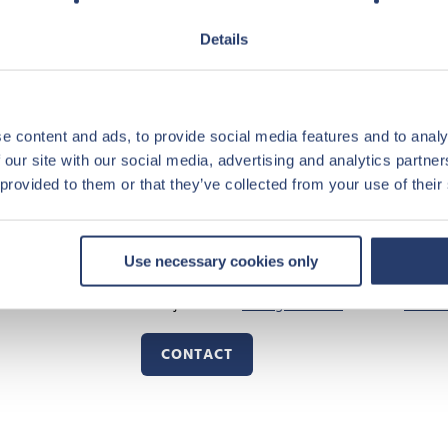
 enige eigenaar van het recreatief vastgoed en Center Parcs is de en
 aankoopprijs. Ook wordt de volledige administratie en het onderh
Details
 “Center Parcs Vastgoed biedt de ideale oplossing voor particuliere b
en voor een langdurige periode”, leggen de experts van Center Parcs 
e content and ads, to provide social media features and to analy
 our site with our social media, advertising and analytics partn
rnieuwd. In de komende vijf jaar alle 7000 Center Parcs vakantiewoni
 provided to them or that they’ve collected from your use of their
eringen van meer dan 400 miljoen euro gepland. De renovatie van he
verjaardag en bereidt zich voor op de toekomst.
Use necessary cookies only
goed van Center Parcs? Bekijk dan ons
huidige aanbod
of neem
contac
CONTACT