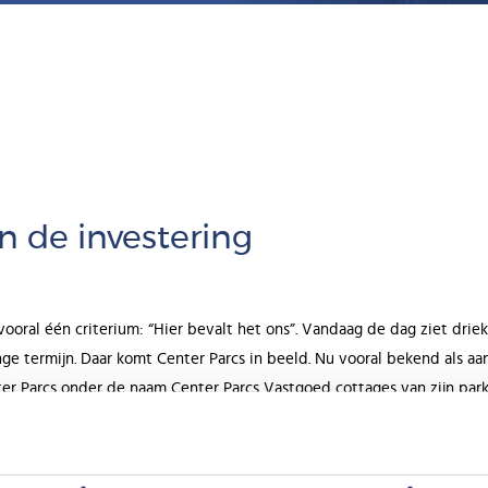
n de investering
vooral één criterium: “Hier bevalt het ons”. Vandaag de dag ziet dri
nge termijn. Daar komt Center Parcs in beeld. Nu vooral bekend als 
ter Parcs onder de naam Center Parcs Vastgoed cottages van zijn park
en comfort, wordt een groot deel van de investeringen gebruikt om 