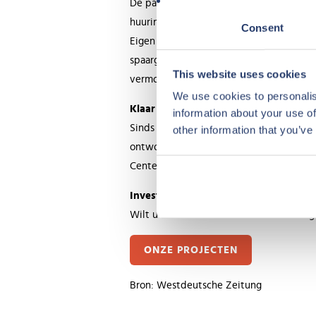
De particuliere investeerders worden de
huurinkomsten garanderen van 5% van de
Consent
Eigen gebruik is hierdoor niet mogelijk.
spaargeld uit te breiden op een zekere 
This website uses cookies
vermogen opbouwen”.
We use cookies to personalis
Klaar voor de toekomst
information about your use of
Sinds 2014 zijn drie parken volledig ve
other information that you’ve
ontworpen worden. Hiervoor zijn invest
Center Parcs vierde vorig jaar haar 50e 
Investeer ook
Wilt u ook investeren in recreatief vast
ONZE PROJECTEN
Bron: Westdeutsche Zeitung