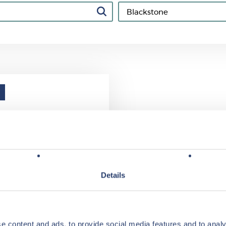
: €550 miljoen in
n groot deel
r landen.
 bij het realiseren van haar
tegie om ...
Details
LEES VERDER
e content and ads, to provide social media features and to analy