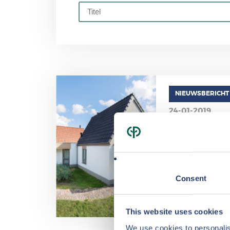
NIEUWSBERICHT
24-01-2019
Center Parcs
make-over va
parken in vie
In een nieuwe stap
internationale stra
Consent
This website uses cookies
We use cookies to personalis