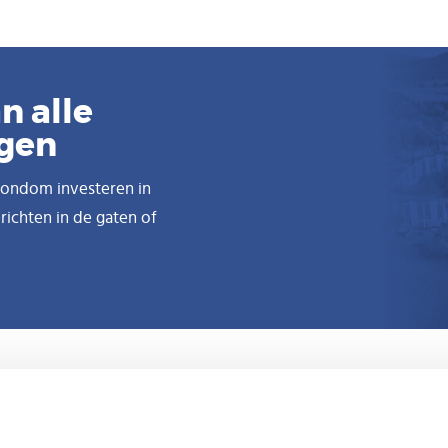
n alle
ngen
 rondom investeren in
ichten in de gaten of