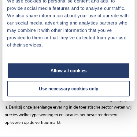
We use cookies to personalise content and ads, to
Unieke locaties voor uw recreatiewoning
provide social media features and to analyse our traffic.
We also share information about your use of our site with
our social media, advertising and analytics partners who
Center Parcs biedt recreatiewoningen te koop aan op diverse
may combine it with other information that you’ve
prachtige locaties. Of u nu investeert in een vrijstaande woning op
provided to them or that they’ve collected from your use
Center Parcs Parc Sandur of een moderne cottage in Zeewolde, elke
of their services.
locatie is zorgvuldig geselecteerd. De parken zijn veelal gelegen in
rustige natuurgebieden, wat niet alleen zorgt voor een blijvende
vraag naar vakantieverblijven, maar ook voor een waardevaste
Allow all cookies
investering.
Het aanbod vakantiewoningen varieert van compacte
Use necessary cookies only
recreatiewoningen (cottages) tot ruime vrijstaande woningen met
terras, waardoor voor elk budget een passende investering mogelijk
is. Dankzij onze jarenlange ervaring in de toeristische sector weten wij
precies welke type woningen en locaties het beste rendement
opleveren op de verhuurmarkt.