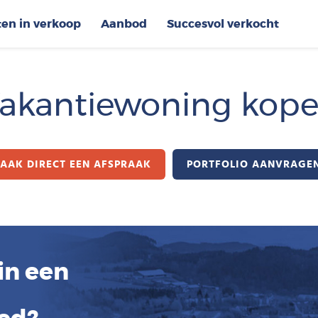
ten in verkoop
Aanbod
Succesvol verkocht
akantiewoning kop
AAK DIRECT EEN AFSPRAAK
PORTFOLIO AANVRAGE
in een