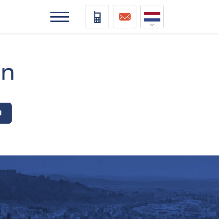
Nederlands
Deutsch
en
Français
Vlaams
N