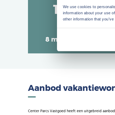
12.200
We use cookies to personalis
information about your use of
other information that you’ve
medewerkers
bedienen bijna
8 miljoen klanten
Aanbod vakantiewon
Center Parcs Vastgoed heeft een uitgebreid aanbo