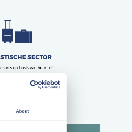
ISTISCHE SECTOR
esorts op basis van huur- of
n Franse gasten
n internationale gasten
About