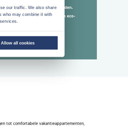
se our traffic. We also share
en 42% in overige landen.
ers who may combine it with
oningen
53% hiervan heeft een eco-
 services.
 en op
label of andere
an 58%
milieucertificering.
Allow all cookies
gen tot comfortabele vakantieappartementen,