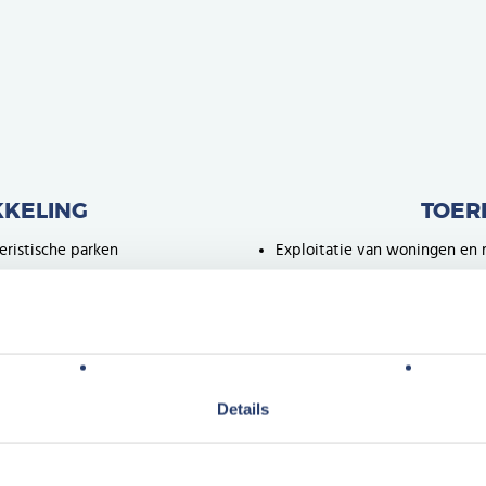
KELING
TOER
ristische parken
Exploitatie van woningen en r
beheerovereenkomst
43% verkoop van vakanties aa
57% verkoop van vakanties aa
Details