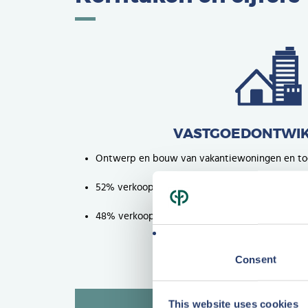
VASTGOEDONTWIK
Ontwerp en bouw van vakantiewoningen en toe
52% verkoop aan particuliere beleggers
48% verkoop aan institutionele beleggers
Consent
This website uses cookies