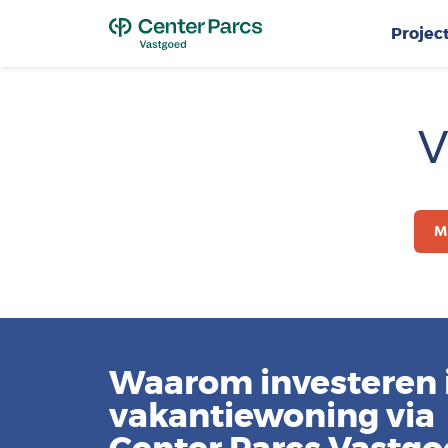
Top
Projec
V
M
Waarom investeren 
vakantiewoning via