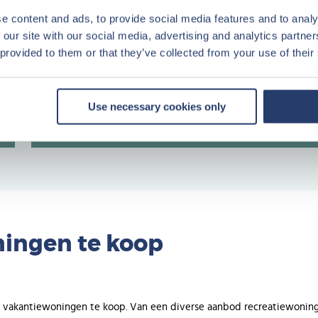
283
e content and ads, to provide social media features and to analy
44.500 cottages,
 our site with our social media, advertising and analytics partn
appartementen en w
 provided to them or that they’ve collected from your use of their
aan zee, in de bergen
locaties
het platteland
waarv
in Frankrijk
Use necessary cookies only
ingen te koop
d vakantiewoningen te koop. Van een diverse aanbod recreatiewonin