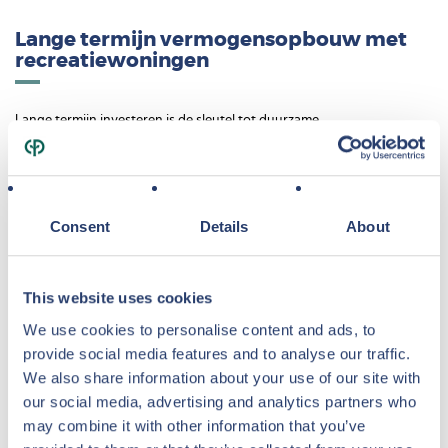
Lange termijn vermogensopbouw met
recreatiewoningen
Lange termijn investeren is de sleutel tot duurzame
vermogensopbouw. Met een recreatiewoning van Center Parcs legt u
de basis voor continue inkomsten over vele jaren. Het initiële
huurcontract heeft doorgaans een looptijd van 15 jaar, met de optie
op drie verlengingen van telkens 5 jaar.
Consent
Details
About
Het rendement op het vakantiehuis wordt per kwartaal aan u
uitgekeerd, ongeacht of de woning daadwerkelijk is verhuurd. U kiest
This website uses cookies
daarbij tussen een vast rendement percentage of een model met een
We use cookies to personalise content and ads, to
basisrendement plus een deel van de totale inkomsten van het
provide social media features and to analyse our traffic.
vakantiepark. Deze flexibiliteit stelt u in staat uw beleggingsstrategie
We also share information about your use of our site with
af te stemmen op uw persoonlijke financiële doelstellingen. In
our social media, advertising and analytics partners who
tegenstelling tot een spaardeposito, waarbij de rente de inflatie
may combine it with other information that you’ve
nauwelijks compenseert, biedt deze beleggingsmogelijkheid reële