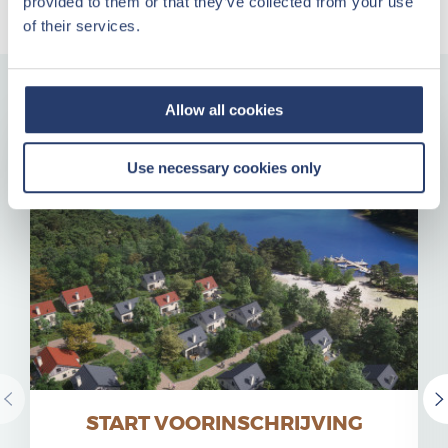
provided to them or that they’ve collected from your use
waardegroei.
of their services.
Ons aanbod
Allow all cookies
Investeer in een vernieuwde cottage
Use necessary cookies only
op Kempense Meren
START VOORINSCHRIJVING