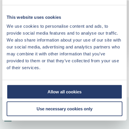
START VOORINSCHRIJVING
This website uses cookies
We use cookies to personalise content and ads, to
Investeren vanaf
€ 179.750,-
provide social media features and to analyse our traffic.
incl. inventaris, excl. notariskosten en gereduceerde registratiekosten
We also share information about your use of our site with
our social media, advertising and analytics partners who
MEER INFORMATIE
may combine it with other information that you’ve
provided to them or that they’ve collected from your use
of their services.
VOLLEDIG AANBOD
Allow all cookies
Zorgeloos een vakantiehuis kopen aan
Use necessary cookies only
de Nederlandse kust